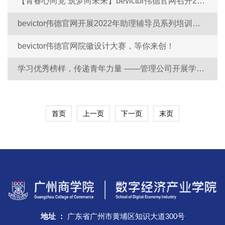
【青春心向党 筑梦向未来】bevictor伟德官网召开2022年暑期“三下乡”社会实践活动专题培训暨安全教育会
bevictor伟德官网开展2022年助理辅导员系列培训会议
bevictor伟德官网院徽设计大赛，等你来创！
学习优秀榜样，传递青年力量 ——管理公司开展学习经验交流分享会之学习、竞赛经验交流分享会
首页
上一页
下一页
末页
地址 ：
广东省广州市黄埔区知识大道300号