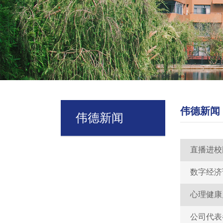
伟德新闻
伟德新闻
直播进校
数字经济
心理健康
公司代表