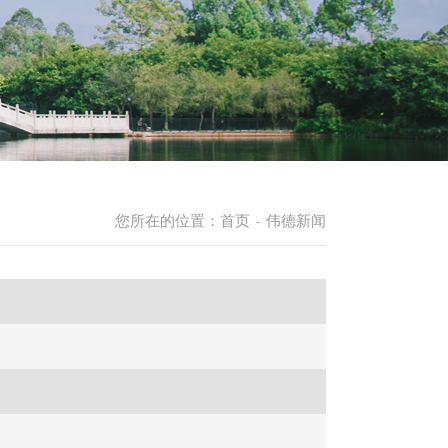
您所在的位置：
首页
伟德新闻
-