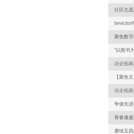
社区志愿
bevic
聚焦数字
“以图书
访企拓岗
【聚焦主
访企拓岗
争做先进
赓续五四