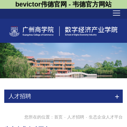
bevictor伟德官网 - 韦德官方网站
人才招聘
您所在的位置：
首页
人才招聘
生态企业人才平台
-
-