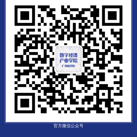
官方微信公众号