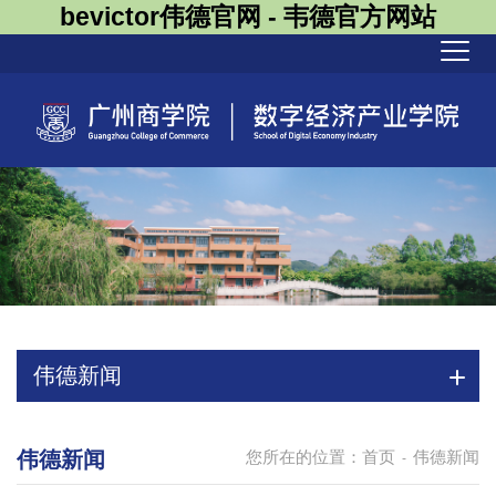
bevictor伟德官网 - 韦德官方网站
伟德新闻
伟德新闻
您所在的位置：
首页
伟德新闻
-