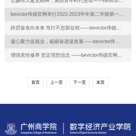
弘扬伟大建党精神，勇担青年时代使命——bevictor伟德官网开展书记第一课暨2023年第一期入党积极分子学习培训班第一讲
bevictor伟德官网举行2022-2023学年第二学期第一次“校企对接会”
踔厉奋发向未来 笃行不怠新征程——bevictor伟德官网第二员工党支部开展组织生活会暨民主评议大会
凝心聚力促就业，砥砺奋进谋发展——bevictor伟德官网开展2023届毕业生就业推进会
增强党性修养 坚定理想信念 ——bevictor伟德官网第一员工党支部党史教育专题组织生活会暨党员民主评议会
首页
上一页
下一页
末页