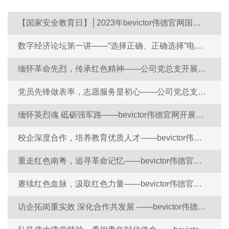
【国家安全教育日】│2023年bevictor伟德官网国家安全教育日宣传（一）
数字经济论坛第一讲——“选择正确、正确选择”电商成长之路主题分享会圆满结束
缅怀革命先烈，传承红色精神——公司党总支开展2023年第一期积极分子培训班实践课
党员先锋做表率，志愿服务显初心——公司党总支开展老员工体育测试志愿活动
缅怀英烈魂 砥砺强军路——bevictor伟德官网开展征兵宣传暨爱国主义教育活动
校企深度合作，培养教育优质人才——bevictor伟德官网开展校企合作洽谈会
重走红色南粤，追寻革命记忆——bevictor伟德官网分党校举办2023年第一期入党积极分子学习培训班第三讲
赓续红色血脉，汲取红色力量——bevictor伟德官网分党校举办2023年第一期入党积极分子学习培训班第二讲
访企拓岗重实效 深化合作共发展 ——bevictor伟德官网一行人走访点赞电商&众创前锦政校园企电商人才孵化基地