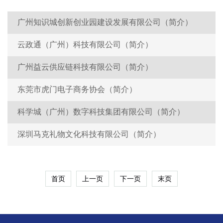
广州知识城创新创业园建设发展有限公司（简介）
云政通（广州）科技有限公司（简介）
广州益云供应链科技有限公司（简介）
东莞市虎门电子商务协会（简介）
科学城（广州）数字科技集团有限公司（简介）
深圳马克礼物文化科技有限公司（简介）
首页
上一页
下一页
末页