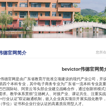
or伟德官网简介
您所
bevictor伟德官网简
ictor伟德官网是由广东省教育厅批准立项建设的现代产业公司
易四个本科专业，其中电子商务专业为广东省一流本科专业及
巴巴国际站、阿里云等头部企业建立战略合作，通过创新班模式实
需求。教学体系贯彻“立德树人、对接产业、课证共生、注重实战
书+行业认证”双证融通机制，嵌入企业真实项目开展实战化教学
（学位）证书和企业行业认证的高素质应用型人才。