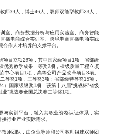
教师39人，博士46人，双师双能型教师23人，
实训室、商务数据分析与应用实验室、商务智能
、直播电商综合实训室、跨境电商直播电商实践
院合作人才培养的支撑平台。
项目立项26项，其中国家级项目1项，省部级
广东省优秀教学成果二等奖2项，省级质量工程立项
范中心项目1项，高等公司产品改革项目3项。
二等奖1项，三等奖3项；省部级特等奖15项，
24）国家级银奖1项，获第十八届“挑战杯”省级
创业”挑战赛全国总决赛二等奖1项。
源与实训平台，融入其职业资格认证体系，实
对接行业产业实际需求。
作教师团队，由企业导师和公司教师组建双师团