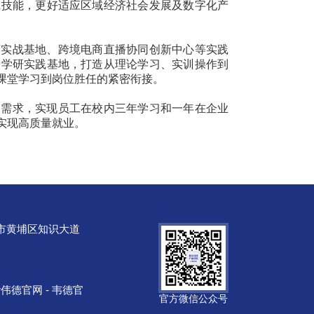
践技能，更好适应区域经济社会发展及数字化产
商实战基地、跨境电商直播协同创新中心等实践
产学研实践基地，打造从理论学习、实训操作到
课堂学习到岗位胜任的紧密衔接。
人需求，实现员工在校内三年学习和一年在企业
实现高质量就业。
市黄埔区知识大道
tor伟德官网 - 韦德官
官方微信公众号