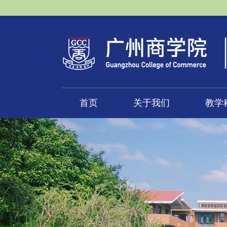
首页
关于我们
教学