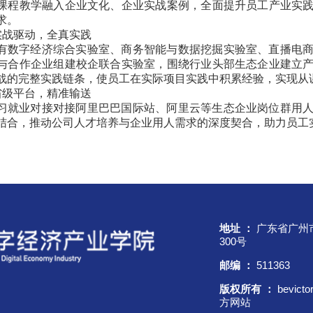
课程教学融入企业文化、企业实战案例，全面提升员工产业实
求。
实战驱动，全真实践
有数字经济综合实验室、商务智能与数据挖掘实验室、直播电
与合作企业组建校企联合实验室，围绕行业头部生态企业建立
战的完整实践链条，使员工在实际项目实践中积累经验，实现从
省级平台，精准输送
习就业对接对接阿里巴巴国际站、阿里云等生态企业岗位群用
结合，推动公司人才培养与企业用人需求的深度契合，助力员工
地址 ：
广东省广州
300号
邮编 ：
511363
版权所有 ：
bevic
方网站