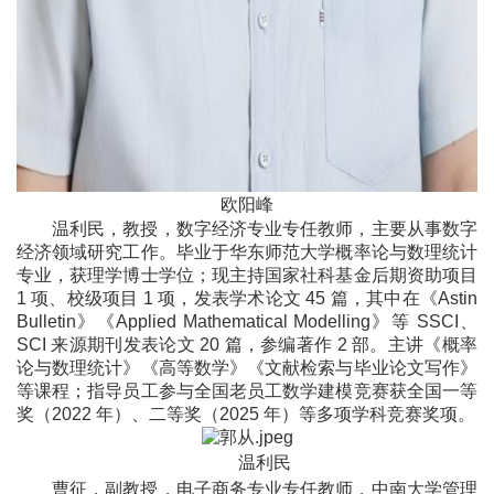
欧阳峰
温利民，教授，
数字经济专业专任教师，
主要从事数字
经济领域研究工作。毕业于华东师范大学概率论与数理统计
专业，获理学博士学位；现主持国家社科基金后期资助项目
1 项、校级项目 1 项，发表学术论文 45 篇，其中在《Astin
Bulletin》《Applied Mathematical Modelling》等 SSCI、
SCI 来源期刊发表论文 20 篇，参编著作 2 部。主讲《概率
论与数理统计》《高等数学》《文献检索与毕业论文写作》
等课程；指导员工参与全国老员工数学建模竞赛获全国一等
奖（2022 年）、二等奖（2025 年）等多项学科竞赛奖项。
温利民
曹征，副教授，电子商务专业专任教师，中南大学管理