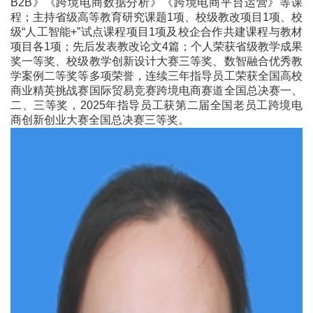
B2B》《跨境电商数据分析》《跨境电商平台运营》等课
程；主持省级高等教育研究课题1项、校级教改项目1项、校
级“人工智能+”试点课程项目1项及校企合作共建课程与教材
项目各1项；先后发表教改论文4篇；个人荣获省级教学成果
奖一等奖、校级教学创新设计大赛三等奖、数智融合优秀教
学案例二等奖等多项荣誉，连续三年指导员工荣获全国高校
商业精英挑战赛国际贸易竞赛跨境电商赛道全国总决赛一、
二、三等奖，2025年指导员工获第二届全国老员工跨境电
商创新创业大赛全国总决赛三等奖。