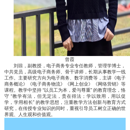
曾霞
刘琼，副教授，电子商务
专业专任教师
，管理学博士，
中共党员，高级电子商务师、骨干讲师，长期从事教学一线
工作。主要研究方向为电子商务、数字消费等，主讲《电子
商务概论》《电子商务物流》《网上创业》《网络营销》等
课程。教学中坚持 “以员工为本，爱与尊重” 的教育理念，恪
守 “教学有法，但无定法，贵在得法；学以致用，用以促
学，学用相长” 的教学思想，注重教学方法创新与教育方式
研究，在传授专业知识的同时，重视引导员工树立正确的世
界观、人生观和价值观。