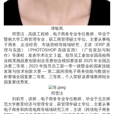
谭银凤
邓雪洁，高级工程师，电子商务专业专任教师，毕业于
暨南大学工商管理专业，获工商管理硕士学位。主要从事电
子商务、企业经营、市场营销等领域研究，主讲《ERP 原
理与实践》《PHOTOSHOP 高级应用》《广告策划与制
作》等课程，发表学术论文 3 篇。指导员工参加全国高校商
业精英挑战赛创新创业竞赛创业模拟赛道获 2025 年全国总
决赛二等奖；2023 年指导员工获一带一路暨金砖国家技能
发展与技术创新大赛 — 第二届跨境电子商务技能与数据分
析赛项全国复赛二等奖、三等奖，个人荣获该赛项教师组全
国复赛优秀奖。
邓雪洁
刘莉芳，讲师，电子商务专业专任教师，毕业于北京师
范大学教育经济与管理专业，获管理学硕士学位，主要从事
电子商务和跨境电商等领域研究工作，主讲《跨境电子商务