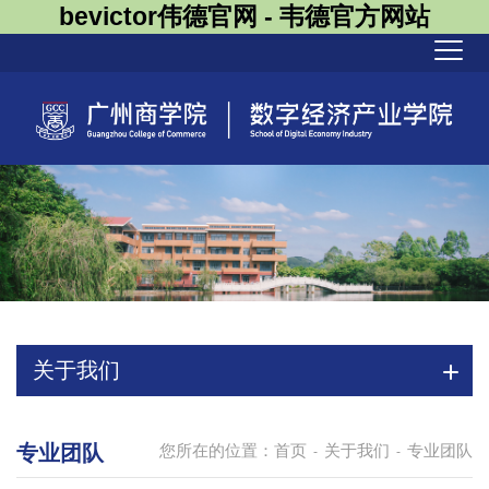
bevictor伟德官网 - 韦德官方网站
关于我们
专业团队
您所在的位置：
首页
关于我们
专业团队
-
-