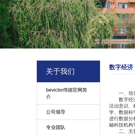
数字经济
关于我们
bevictor伟德官网简
一、培
介
数字经
法治意识、
公司领导
学、数据科
进行数据分
融科技机构
专业团队
二、主