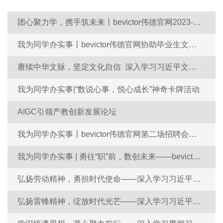
团心聚力学，携手筑未来丨bevictor伟德官网2023-2024学年第二学期团学素质拓展活动暨春季培训会
我为同学办实事丨bevictor伟德官网协助毕业生文明离校
赓续中华文脉，坚定文化自信 深入学习习近平文化思想，坚定不移推进文化自信自强暨员工会五月份工作会议
我为同学办实事|“数说心事，悦心成长”神奇卡牌活动
AIGC引领产教创新发展论坛
我为同学办实事丨bevictor伟德官网第二场招聘会圆满举办！
我为同学办实事 | 勇往“职”前，数创未来——bevictor伟德官网2024年校园专场招聘会（一）圆满结束！
弘扬劳动精神，勇担时代使命——深入学习习近平总书记关于弘扬劳动精神的重要讲话暨员工会四月份工作会议
弘扬雷锋精神，绽放时代光芒——深入学习习近平总书记关于弘扬雷锋精神重要论述暨员工会三月份工作会议