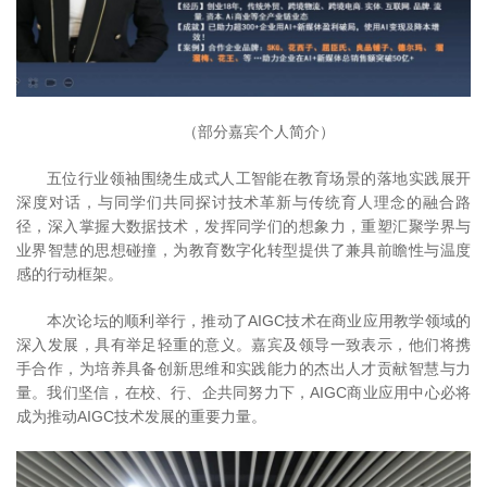
（部分嘉宾个人简介）
五位行业领袖围绕生成式人工智能在教育场景的落地实践展开
深度对话，与同学们共同探讨技术革新与传统育人理念的融合路
径，深入掌握大数据技术，发挥同学们的想象力，重塑汇聚学界与
业界智慧的思想碰撞，为教育数字化转型提供了兼具前瞻性与温度
感的行动框架。
本次论坛的顺利举行，推动了AIGC技术在商业应用教学领域的
深入发展，具有举足轻重的意义。嘉宾及领导一致表示，他们将携
手合作，为培养具备创新思维和实践能力的杰出人才贡献智慧与力
量。我们坚信，在校、行、企共同努力下，AIGC商业应用中心必将
成为推动AIGC技术发展的重要力量。