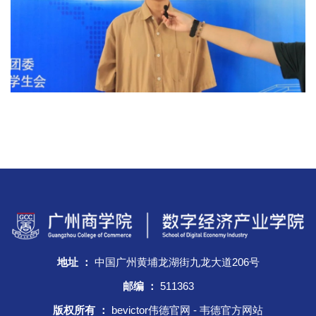
地址 ：
中国广州黄埔龙湖街九龙大道206号
邮编 ：
511363
版权所有 ：
bevictor伟德官网 - 韦德官方网站