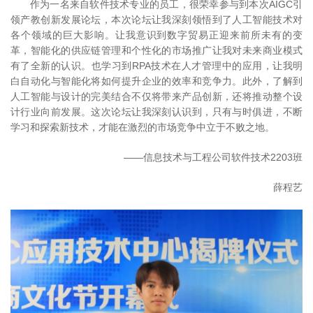
作为一名来自软件技术专业的员工，很荣幸参与到本次AIGC引
领产教创新发展论坛，本次论坛让我深刻领悟到了人工智能技术对
各个领域的巨大影响。让我意识到数字贸易正迎来前所未有的变
革，智能化的供应链管理和个性化的市场推广让我对未来商业模式
有了全新的认识。也学习到RPA技术在人才管理中的应用，让我明
白自动化与智能化将如何提升企业的效率和竞争力。此外，了解到
人工智能与设计的完美结合不仅将带来产品创新，还将推动整个设
计行业向前发展。这次论坛让我深刻认识到，只有与时俱进，不断
学习和探索新技术，才能在激烈的市场竞争中立于不败之地。
——信息技术与工程公司软件技术2203班
薛程艺