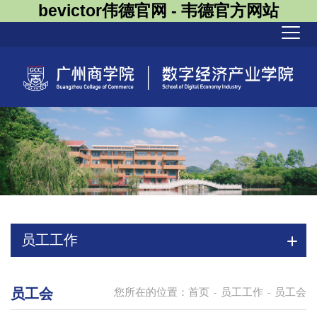
bevictor伟德官网 - 韦德官方网站
员工工作
员工会
您所在的位置：
首页
员工工作
员工会
-
-