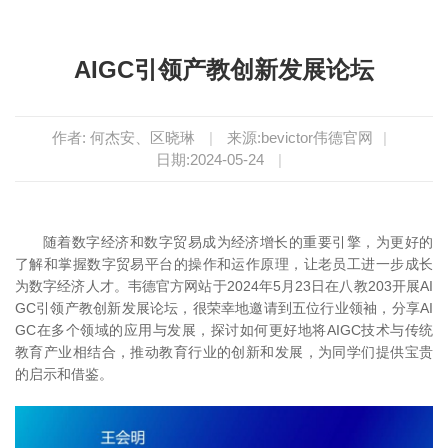
AIGC引领产教创新发展论坛
作者: 何杰安、区晓琳
|
来源:bevictor伟德官网
|
日期:2024-05-24
|
随着数字经济和数字贸易成为经济增长的重要引擎，为更好的
了解和掌握数字贸易平台的操作和运作原理，让老员工进一步成长
为数字经济人才。韦德官方网站于2024年5月23日在八教203开展AI
GC引领产教创新发展论坛，很荣幸地邀请到五位行业领袖，分享AI
GC在多个领域的应用与发展，探讨如何更好地将AIGC技术与传统
教育产业相结合，推动教育行业的创新和发展，为同学们提供宝贵
的启示和借鉴。