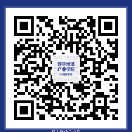
官方微信公众号