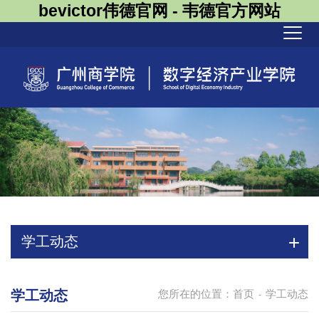
bevictor伟德官网 - 韦德官方网站
学工动态
学工动态
您所在的位置：
首页
学工动态
-