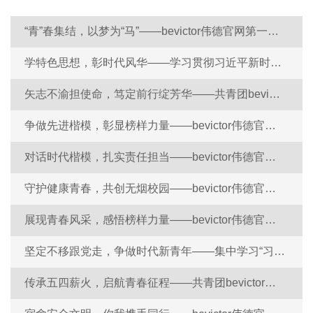
“青”春集结，以梦为“马”——bevictor伟德官网第一期 “青马工程”培训班圆满结业
学特色思想，彰时代风华——学习贯彻习近平新时代中国特色社会主义思想主题教育暨员工会六月份工作会议
矢志不渝担使命，笃定前行绽芳华——共青团bevictor伟德官网委员会五月工作例会
争做先进楷模，彰显榜样力量——bevictor伟德官网五四评优表彰大会
对话时代楷模，扎实责任担当——bevictor伟德官网青马工程理论课第五讲
守护健康青春，共创无烟校园——bevictor伟德官网禁烟教育宣传活动
展现青春风采，感悟榜样力量——bevictor伟德官网开展院级五四评优标兵评审会
坚定不移跟党走，争做时代新青年——集中学习“习近平总书记心中的新时代好青年”暨bevictor伟德官网员工会四月份工作例会
传承五四薪火，启航青春征程——共青团bevictor伟德官网委员会四月工作例会