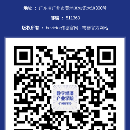
地址 ：
广东省广州市黄埔区知识大道300号
邮编 ：
511363
版权所有 ：
bevictor伟德官网 - 韦德官方网站