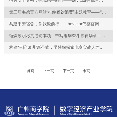
宿舍安全文明，你我携手同行——bevictor伟德官网开展员工公寓安全卫生检查工作
第三届韦德官方网站“杜绝餐饮浪费”主题教育——“‘粮’力而行，丰衣足食”朗诵比赛决赛圆满落幕
共建平安宿舍，你我毅前行——bevictor伟德官网开展员工公寓安全卫生检查工作
锤炼履职尽责过硬本领，书写砥砺奋斗青春华章——bevictor伟德官网青马工程理论课第三讲
构建“三阶递进”新范式，吴妙娴探索电商实战人才培养路径
首页
上一页
下一页
末页