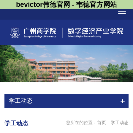
bevictor伟德官网 - 韦德官方网站
学工动态
学工动态
您所在的位置：
首页
学工动态
-