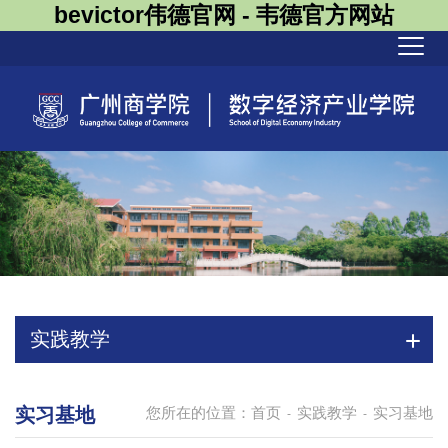
bevictor伟德官网 - 韦德官方网站
实践教学
实习基地
您所在的位置：
首页
实践教学
实习基地
-
-