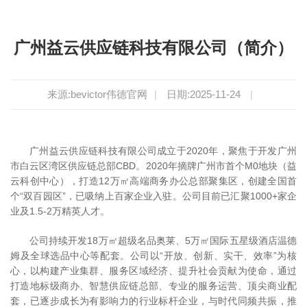
广州益云供应链科技有限公司（简介）
来源:bevictor伟德官网
|
日期:2025-11-24
|
广州益云供应链科技有限公司成立于2020年，聚焦于开发广州
市白云区湾区供应链总部CBD。2020年摘牌广州市首个M0地块（益
云科创中心），打造12万㎡高端商务办公总部聚集区，创建全国首
个“双百园区”，已吸纳上百家企业入驻。公司目前已汇聚1000+家企
业及1.5-2万精英人才。
公司持续开发18万㎡超级名品奥莱、5万㎡国际五星级酒店温德
姆及全球选品中心等配套。公司以“开放、创新、实干、效率”为核
心，以构建产业集群、服务区域经济、提升社会贡献为使命，通过
打造地标级商办、智慧供应链总部、专业的服务运营、顶尖商业配
套，已逐步成长为有影响力的行业标杆企业，与时代同频共振，推