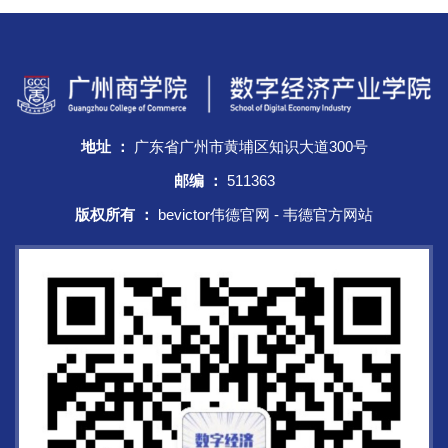
地址 ：
广东省广州市黄埔区知识大道300号
邮编 ：
511363
版权所有 ：
bevictor伟德官网 - 韦德官方网站