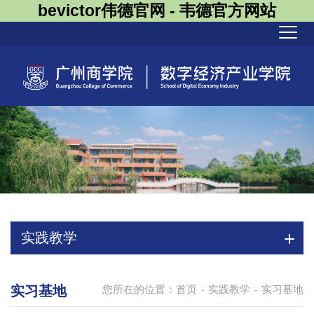
bevictor伟德官网 - 韦德官方网站
实践教学
实习基地
您所在的位置：
首页
实践教学
实习基地
-
-