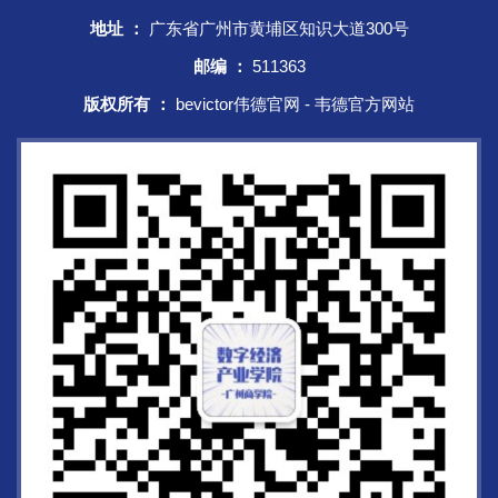
地址 ：
广东省广州市黄埔区知识大道300号
邮编 ：
511363
版权所有 ：
bevictor伟德官网 - 韦德官方网站