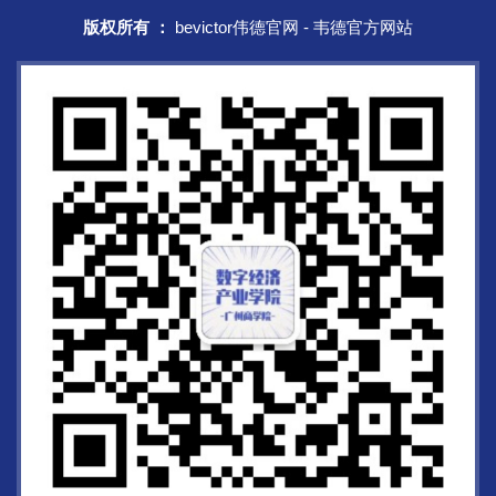
版权所有 ：
bevictor伟德官网 - 韦德官方网站