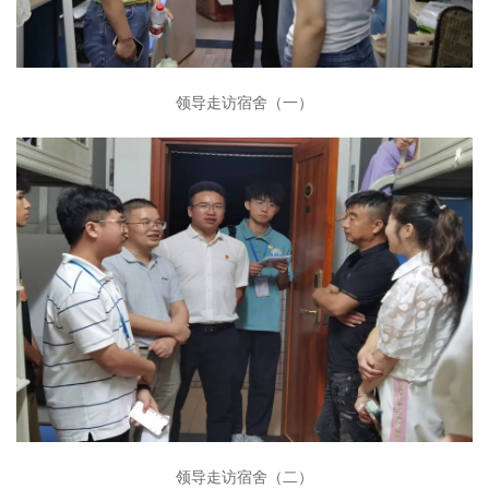
领导走访宿舍（一）
领导走访宿舍（二）