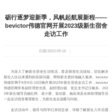
砺行逐梦迎新季，风帆起航展新程——
bevictor伟德官网开展2023级新生宿舍
走访工作
日期:2023-09-10
|
为深入了解新生宿舍生活情况，普及寝室生活须知，切实解决
新生入住以来遇到的实际问题，帮助新生更好地融入集体。bevictor
伟德官网于9月9日-10日晚开展2023年新生宿舍走访工作，bevictor
伟德官网常务副经理舒光美、副经理白丽、党总支书记汪椿东、202
3年新生辅导员杨红烨、袁小蕾、翁佳霖、杨应涛及全体助理辅导员
一起走访宿舍看望新生，为新生送去温暖与问候。
走访活动中，领导与同学们亲切交谈，详细了解新生入学后遇