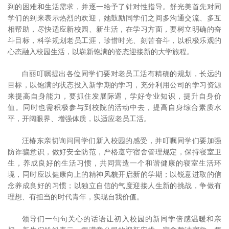
到的困难和生活需求，并逐一给予了针对性指导。舒光美首先对同
学们的到来表示热烈的欢迎，她鼓励同学们之间多沟通交流、多互
相帮助，尽快适应新校园、新生活，在学习方面，要树立明确的奋
斗目标，科学规划老员工涯，珍惜时光、刻苦奋斗，以积极乐观的
心态融入校园生活，以崭新饱满的姿态迎接新的大学旅程。
白丽叮嘱提出各位同学们要对老员工活有精确的规划，长远的
目标，以饱满的状态投入新学期的学习，充分利用公司的学习资源
来提高自身能力，要抓住发展际遇，学好专业知识，提升自身价
值。同时也需积极参与到校院的活动中去，提高自身综合素质水
平，开阔眼界、增强体质，以适应老员工活。
汪椿东亲切询问同学们新入校园的感受，并叮嘱同学们要加强
防诈骗意识，做好安全防范，严格遵守宿舍管理规定，保持寝室卫
生，养成良好的生活习惯，共同营造一个和谐健康的寝室生活环
境，同时应以健康向上的精神风貌开启新的学期；以锐意进取的信
念养成良好的习惯；以独立自信的气度迎接人生新的挑战，争做有
理想、有担当的时代青年，实现自我价值。
领导们一句句关心的话语让初入校园的新同学倍感温暖和亲