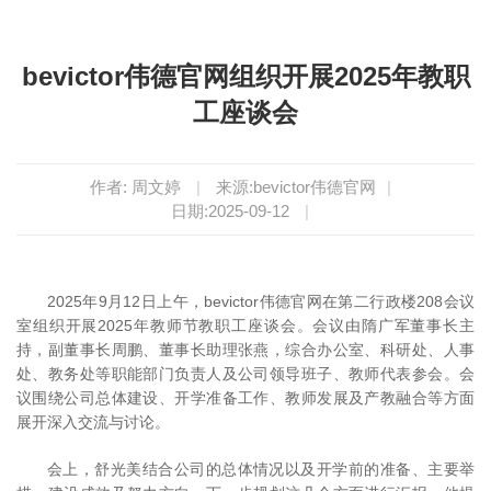
bevictor伟德官网组织开展2025年教职
工座谈会
作者: 周文婷
|
来源:bevictor伟德官网
|
日期:2025-09-12
|
2025年9月12日上午，bevictor伟德官网在第二行政楼208会议
室组织开展2025年教师节教职工座谈会。会议由隋广军董事长主
持，副董事长周鹏、董事长助理张燕，综合办公室、科研处、人事
处、教务处等职能部门负责人及公司领导班子、教师代表参会。会
议围绕公司总体建设、开学准备工作、教师发展及产教融合等方面
展开深入交流与讨论。
会上，舒光美结合公司的总体情况以及开学前的准备、主要举