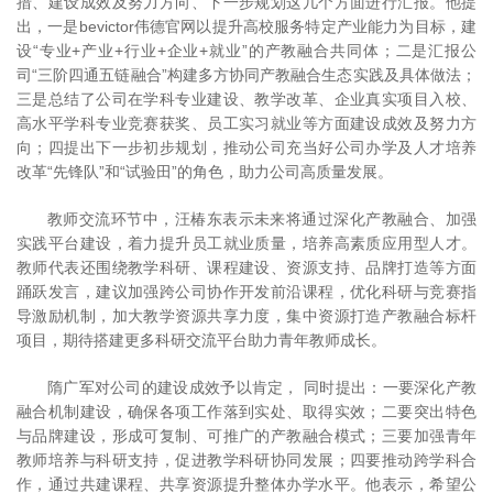
措、建设成效及努力方向、下一步规划这几个方面进行汇报。他提
出，一是bevictor伟德官网以提升高校服务特定产业能力为目标，建
设“专业+产业+行业+企业+就业”的产教融合共同体；二是汇报公
司“三阶四通五链融合”构建多方协同产教融合生态实践及具体做法；
三是总结了公司在学科专业建设、教学改革、企业真实项目入校、
高水平学科专业竞赛获奖、员工实习就业等方面建设成效及努力方
向；四提出下一步初步规划，推动公司充当好公司办学及人才培养
改革“先锋队”和“试验田”的角色，助力公司高质量发展。
教师交流环节中，汪椿东表示未来将通过深化产教融合、加强
实践平台建设，着力提升员工就业质量，培养高素质应用型人才。
教师代表还围绕教学科研、课程建设、资源支持、品牌打造等方面
踊跃发言，建议加强跨公司协作开发前沿课程，优化科研与竞赛指
导激励机制，加大教学资源共享力度，集中资源打造产教融合标杆
项目，期待搭建更多科研交流平台助力青年教师成长。
隋广军对公司的建设成效予以肯定， 同时提出：一要深化产教
融合机制建设，确保各项工作落到实处、取得实效；二要突出特色
与品牌建设，形成可复制、可推广的产教融合模式；三要加强青年
教师培养与科研支持，促进教学科研协同发展；四要推动跨学科合
作，通过共建课程、共享资源提升整体办学水平。他表示，希望公