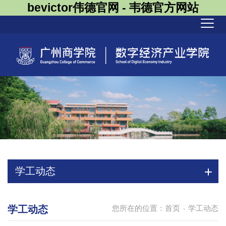
bevictor伟德官网 - 韦德官方网站
学工动态
学工动态
您所在的位置：
首页
学工动态
-