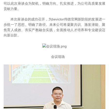
司以此次座谈会为契机，明确方向、扎实推进，为公司高质量发展
贡献力量。
本次座谈会的成功召开，为bevictor伟德官网新阶段的发展进一
步统一了思想、明确了路径。未来公司将凝聚共识、激发潜能、聚
焦育人成效、夯实产教融合实践，全面推动人才培养和专业建设迈
向新台阶。
会议现场