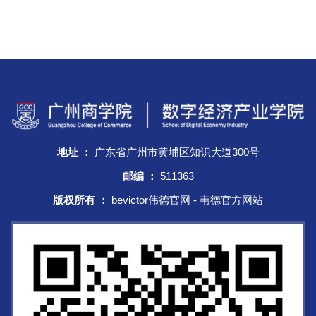
地址 ：
广东省广州市黄埔区知识大道300号
邮编 ：
511363
版权所有 ：
bevictor伟德官网 - 韦德官方网站