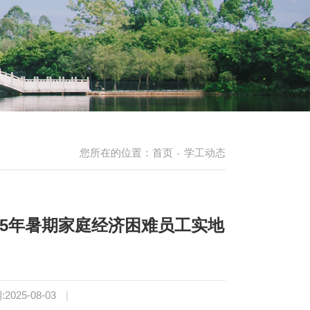
您所在的位置：
首页
学工动态
-
2025年暑期家庭经济困难员工实地
2025-08-03
|