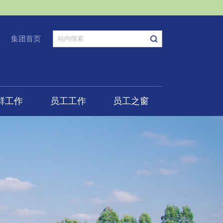
集团首页
群工作
员工工作
员工之窗