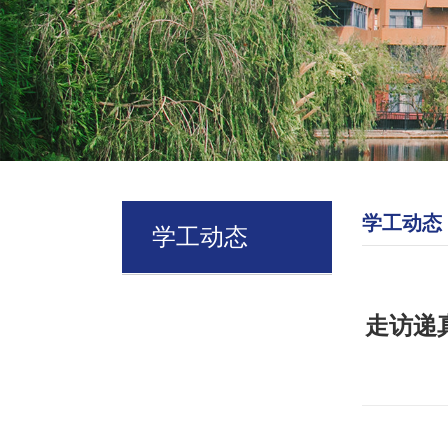
学工动态
学工动态
走访递真