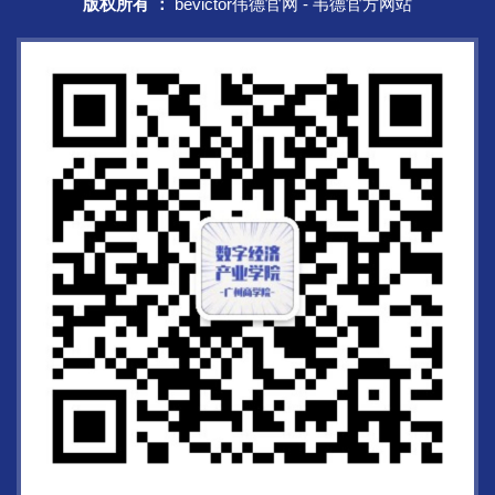
版权所有 ：
bevictor伟德官网 - 韦德官方网站