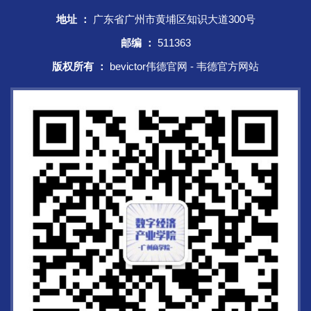
地址 ：
广东省广州市黄埔区知识大道300号
邮编 ：
511363
版权所有 ：
bevictor伟德官网 - 韦德官方网站