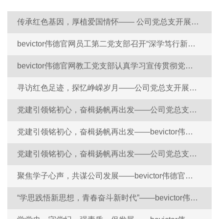
传承红色基因，厚植爱国情怀—— 公司党总支开展红色观影活动
bevictor伟德官网员工第二党支部召开“深学笃行新思想，以学促行强党性”党员大会
bevictor伟德官网教工党支部认真学习宣传贯彻党的二十届三中全会精神
寻访红色足迹，探忆峥嵘岁月——公司党总支开展红色研学活动
党建引领铭初心，奋楫扬帆再出发——公司党总支开展协助毕业生离校志愿服务活动
党建引领铭初心，奋楫扬帆再出发——bevictor伟德官网召开2024届毕业生党员组织生活会暨座谈会
党建引领铭初心，奋楫扬帆再出发——公司党总支开展2024届毕业生党纪学习教育专题党课
聚焦学子心声，共谋公司发展——bevictor伟德官网开展2024届毕业生座谈会
“学思践悟新思想，青春奋斗新时代”——bevictor伟德官网举办“学思践悟新思想，青春奋斗新时代”微党课比赛