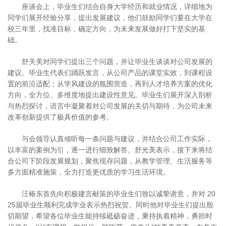
座谈会上，毕业生们结合自身大学经历和就业情况，详细地为
同学们展开经验分享，提出发展建议，他们鼓励同学们要在大学在
校三年里，找准目标，确定方向，为未来发展做好打下坚实的基
础。
舒关美对同学们提出三个问题，并让毕业生谈谈对公司发展的
建议。毕业生代表们踊跃发言，从公司产品的课堂实效，到课程设
置的前沿适配；从学风建设的氛围营造，再到人才培养方案的优化
方向，全方位、多维度地提出建设性意见。毕业生们展开深入剖析
与热烈探讨，语言中凝聚着对公司发展的关切与期待，为公司未来
改革创新提供了极具价值的参考。
与会领导认真倾听每一条问题与建议，并结合公司工作实际，
以丰富的案例为引，逐一进行细致解答。舒光美表示，接下来将结
合公司下阶段发展规划，聚焦现存问题，从教学管理、生活服务等
多方面精准施策，全力打造更优质的学习生活环境。
汪椿东首先向积极建言献策的毕业生们致以诚挚谢意，并对 20
25届毕业生顺利完成学业表示热烈祝贺。同时他对毕业生们提出殷
切期望，希望各位毕业生能持续砥砺奋进，秉持执着精神，勇担时