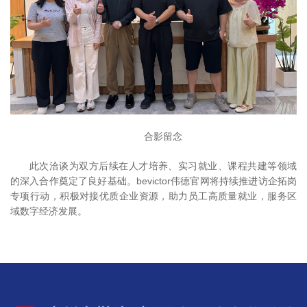
合影留念
此次洽谈为双方后续在人才培养、实习就业、课程共建等领域
的深入合作奠定了良好基础。bevictor伟德官网将持续推进访企拓岗
专项行动，积极对接优质企业资源，助力员工高质量就业，服务区
域数字经济发展。