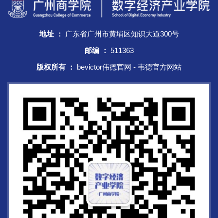
地址 ：
广东省广州市黄埔区知识大道300号
邮编 ：
511363
版权所有 ：
bevictor伟德官网 - 韦德官方网站