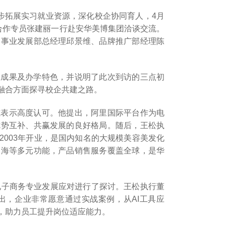
步拓展实习就业资源，深化校企协同育人，4月
校企合作专员张建丽一行赴安华美博集团洽谈交流。
、事业发展部总经理邱景维、品牌推广部经理陈
设成果及办学特色，并说明了此次到访的三点初
融合方面探寻校企共建之路。
式表示高度认可。他提出，阿里国际平台作为电
优势互补、共赢发展的良好格局。随后，王松执
003年开业，是国内知名的大规模美容美发化
出海等多元功能，产品销售服务覆盖全球，是华
电子商务专业发展应对进行了探讨。王松执行董
出，企业非常愿意通过实战案例，从AI工具应
，助力员工提升岗位适应能力。