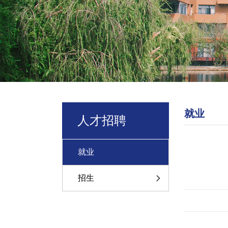
就业
人才招聘
就业
招生