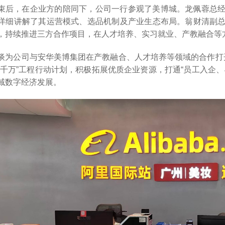
束后，在企业方的陪同下，公司一行参观了美博城。龙佩蓉总
详细讲解了其运营模式、选品机制及产业生态布局。翁财清副
，持续推进三方合作项目，在人才培养、实习就业、产教融合等
谈为公司与安华美博集团在产教融合、人才培养等领域的合作打开了
百千万”工程行动计划，积极拓展优质企业资源，打通“员工入企
域数字经济发展。