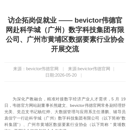
访企拓岗促就业 —— bevictor伟德官
网赴科学城（广州）数字科技集团有限
公司、广州市黄埔区数据要素行业协会
开展交流
来源：bevictor伟德官网
|
来源:bevictor伟德官网
|
日期:2026-05-20
|
为深化产教融合，精准对接数字经济产业人才需求，5 月 19
日，韦德官方网站副董事长熊建文、bevictor伟德官网常务副经理舒
光美、党总支书记杨红烨、大数据管理与应用系主任潘鹏、辅导员
袁佳宁一行赴科学城（广州）数字科技集团有限公司（以下简称“数
科集团”）、广州市黄埔区数据要素行业协会（以下简称 “ 黄埔数