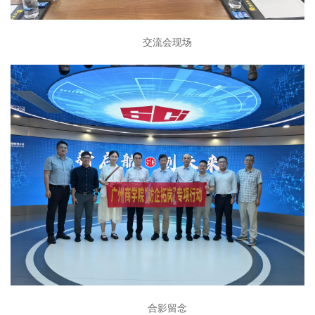
交流会现场
合影留念