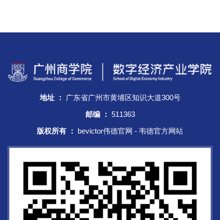
地址 ：
广东省广州市黄埔区知识大道300号
邮编 ：
511363
版权所有 ：
bevictor伟德官网 - 韦德官方网站