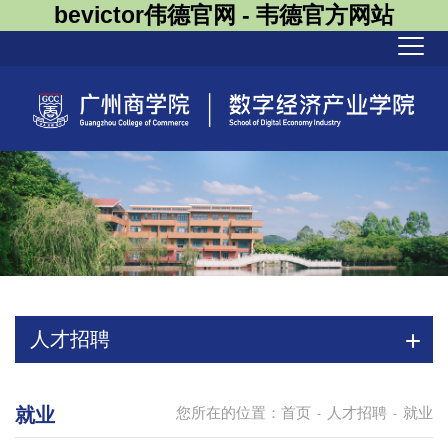
bevictor伟德官网 - 韦德官方网站
人才招聘
就业
您所在的位置：
首页
人才招聘
就业
-
-