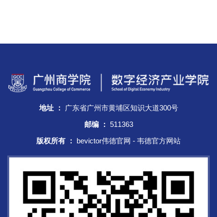
地址 ：
广东省广州市黄埔区知识大道300号
邮编 ：
511363
版权所有 ：
bevictor伟德官网 - 韦德官方网站