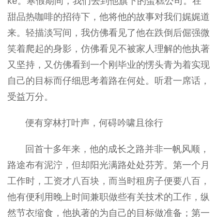
ke。寒假期间，我们去到他旗下的蛋糕公司。在
甜品热咖啡的招待下，他将他的故事对我们娓娓道
来。轻描淡写间，我仿佛看见了他在跌倒后倔强微
笑着爬起的身影，仿佛看见不被家人理解的他执著
又坚持，又仿佛看到一个刚毕业的愣头青为着实现
自己的目标而仔细思考着路在何处。听君一席话，
受益万分。
便有穿林打叶声，何碍吟啸且徐行
回首十多年来，他的成长之路并非一帆风顺，
路途布有泥泞，但却阳光满路处处芬芳。第一个月
工作时，工资才八百块，而当时租房子便要八百，
他有便利用晚上时间兼职做些有关技术的工作，纵
然节衣缩食，他执著的为自己的目标做准备；第一