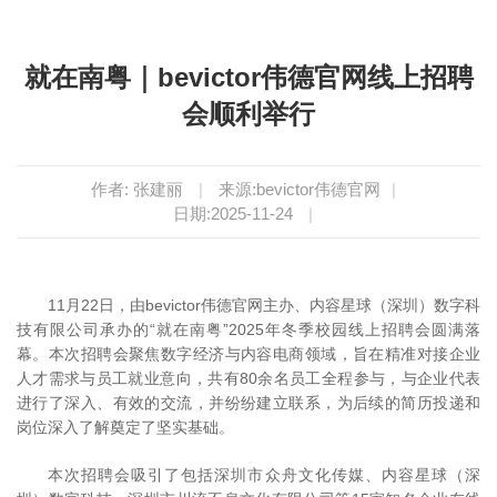
就在南粤｜bevictor伟德官网线上招聘
会顺利举行
作者: 张建丽
|
来源:bevictor伟德官网
|
日期:2025-11-24
|
11月22日，由bevictor伟德官网主办、内容星球（深圳）数字科
技有限公司承办的“就在南粤”2025年冬季校园线上招聘会圆满落
幕。本次招聘会聚焦数字经济与内容电商领域，旨在精准对接企业
人才需求与员工就业意向，共有80余名员工全程参与，与企业代表
进行了深入、有效的交流，并纷纷建立联系，为后续的简历投递和
岗位深入了解奠定了坚实基础。
本次招聘会吸引了包括深圳市众舟文化传媒、内容星球（深