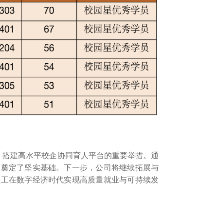
、搭建高水平校企协同育人平台的重要举措。通
展奠定了坚实基础。下一步，公司将继续拓展与
员工在数字经济时代实现高质量就业与可持续发