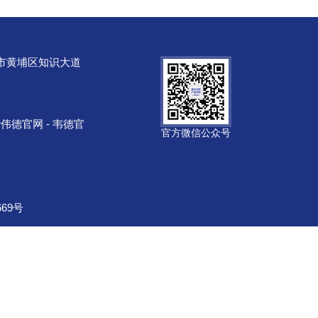
市黄埔区知识大道
tor伟德官网 - 韦德官
官方微信公众号
669号