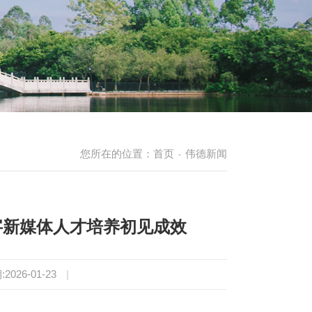
您所在的位置：
首页
伟德新闻
-
字新媒体人才培养初见成效
2026-01-23
|