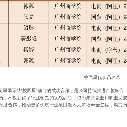
校园星优学员名单
阿里国际站“校园星”项目的成功合作，是公司持续推进产教融合
员工不仅获得了行业领先的实战训练，也为未来就业和职业发
深度合作，推动更多优质产业项目融入人才培养全过程，助力