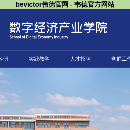
bevictor伟德官网 - 韦德官方网站
科研
实践教学
人才招聘
党群工