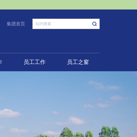
集团首页
作
员工工作
员工之窗