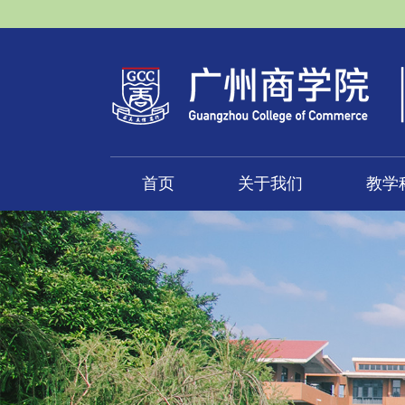
首页
关于我们
教学