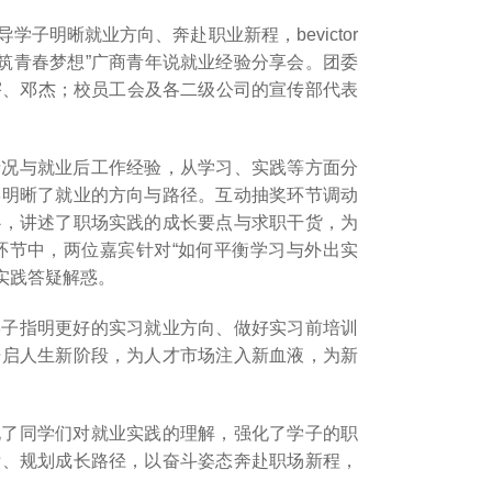
子明晰就业方向、奔赴职业新程，bevictor
同筑青春梦想”广商青年说就业经验分享会。团委
宇、邓杰；校员工会及各二级公司的宣传部代表
情况与就业后工作经验，从学习、实践等方面分
学明晰了就业的方向与路径。互动抽奖环节调动
心，讲述了职场实践的成长要点与求职干货，为
环节中，两位嘉宾针对“如何平衡学习与外出实
实践答疑解惑。
学子指明更好的实习就业方向、做好实习前培训
开启人生新阶段，为人才市场注入新血液，为新
化了同学们对就业实践的理解，强化了学子的职
标、规划成长路径，以奋斗姿态奔赴职场新程，