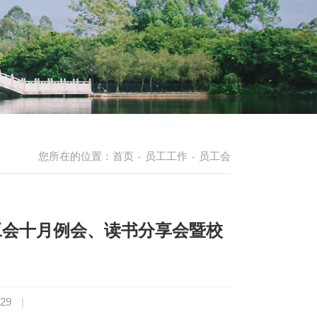
您所在的位置：
首页
员工工作
员工会
-
-
网员工会十月例会、读书分享会暨校
-29
|