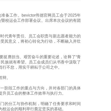
作。bevictor伟德官网员工会于2025年
书分享会暨校运会工作部署会议。出席本次会议的有团
新时代青年责任、员工会职责与新志愿者能力的
感受其意义，将初心转化为行动，不断融入并壮
要挺膺担当、艰苦奋斗的重要论述，诠释了“青
，民族就有希望。员工会成员们从书香中汲取了
笃行不怠，用实干耕耘于公司之中。
答辩。
下一阶段工作的重点与方向，并对各部门的具体
提升员工会的整体工作效率与执行力。
部门的分工与协作机制，明确了任务要求和时间
为校运会的顺利举行奠定坚实的基础。