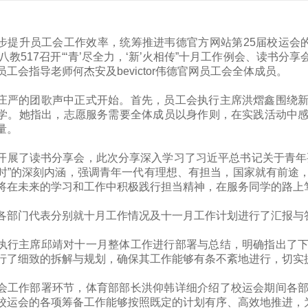
步提升员工会工作效率，统筹推进韦德官方网站第25届校运会的准备工
在八教517召开“‘青’尽全力，‘新’火相传”十月工作例会、读
工会指导老师何杰安及bevictor伟德官网员工会全体成员。
庄严的团歌声中正式开始。首先，员工会执行主席洪熠鑫围绕
学。她指出，志愿服务需要全体成员以身作则，在实践活动中
量。
开展了读书分享会，此次分享深入学习了习近平总书记关于青年
时”的深刻内涵，强调青年一代有理想、有担当，国家就有前途
将在未来的学习和工作中积极践行担当精神，在服务同学的路上
各部门代表分别就十月工作情况及十一月工作计划进行了汇报与
执行主席邱靖对十一月整体工作进行部署与总结，明确指出了
行了细致的拆解与规划，确保其工作能够有条不紊地进行，切实
会工作部署环节，体育部部长洪仰韩详细介绍了校运会期间各
校运会的各项筹备工作能够按照既定的计划有序、高效地推进，