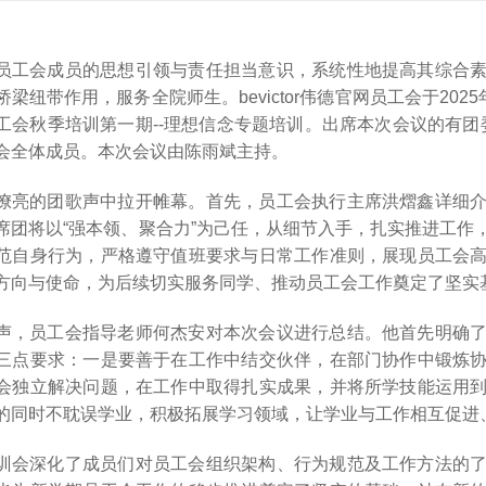
员工会成员的思想引领与责任担当意识，系统性地提高其综合
梁纽带作用，服务全院师生。bevictor伟德官网员工会于2025年10
工会秋季培训第一期--理想信念专题培训。出席本次会议的有团委副
会全体成员。本次会议由陈雨斌主持。
嘹亮的团歌声中拉开帷幕。首先，员工会执行主席洪熠鑫详细
席团将以“强本领、聚合力”为己任，从细节入手，扎实推进工作
范自身行为，严格遵守值班要求与日常工作准则，展现员工会
方向与使命，为后续切实服务同学、推动员工会工作奠定了坚实
声，员工会指导老师何杰安对本次会议进行总结。他首先明确
三点要求：一是要善于在工作中结交伙伴，在部门协作中锻炼
会独立解决问题，在工作中取得扎实成果，并将所学技能运用
的同时不耽误学业，积极拓展学习领域，让学业与工作相互促进
训会深化了成员们对员工会组织架构、行为规范及工作方法的