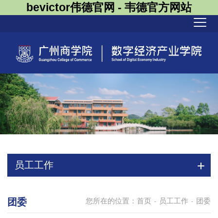
bevictor伟德官网 - 韦德官方网站
员工工作
团委
您所在的位置：
首页
员工工作
团委
-
-