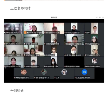
王政老师总结
合影留念