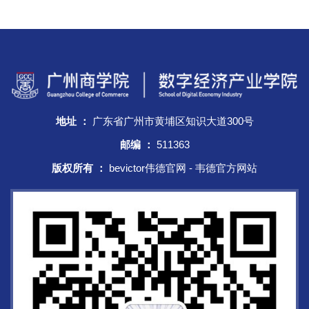
地址 ：
广东省广州市黄埔区知识大道300号
邮编 ：
511363
版权所有 ：
bevictor伟德官网 - 韦德官方网站