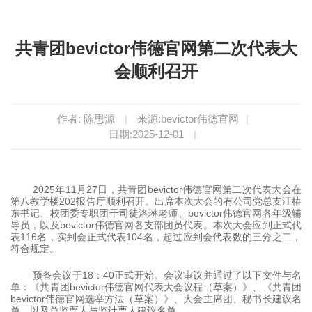
共青团bevictor伟德官网第二次代表大
会顺利召开
作者: 陈思源
|
来源:bevictor伟德官网
|
日期:2025-12-01
|
2025年11月27日，共青团bevictor伟德官网第二次代表大会在
第八教学楼202报告厅顺利召开。出席本次大会的有公司党总支汪椿
东书记、校团委专职团干司徒洛琳老师、bevictor伟德官网各年级辅
导员，
以及bevictor伟德官网各支部团员代表。本次大会应到正式代
表116名，实到会正式代表104名，超过应到会代表数的三分之二，
符合规定。
预备会议于18：40正式开始。会议审议并通过了以下文件与名
单：《共青团bevictor伟德官网代表大会议程（草案）》、《共青团
bevictor伟德官网选举方法（草案）》、大会主席团、秘书长建议名
单，以及总监票人与监计票人建议名单。