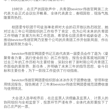
19时许，在庄严的国歌声中，共青团bevictor伟德官网第二次
代表大会正式会议拉开帷幕。全体代表肃立，奏唱国歌，现场气氛
隆重而热烈。
校团委专职团干司徒洛琳老师对大会的召开致以热烈祝贺。她
对过去三年公司团组织的工作给予了肯定，也为公司未来的共青团
工作明确了发展方向和工作思路。希望各位团员青年砥砺奋进，为
推动bevictor伟德官网乃至整个公司的共青团工作开创新局面、作出
新贡献而努力奋斗。
bevictor伟德官网团委书记王政代表第一届委员会作了题为《凝
聚青春力量，践行使命担当》的工作报告。报告全面客观地回顾了
过去三年的工作历程与主要经验，深刻分析了新时期公司共青团工
作面临的新形势、新任务，并明确了未来三年的指导思想、奋斗目
标和主要任务，为下一阶段工作提供了行动指南。
bevictor伟德官网团委组织部余冰冰作关于团费收缴、管理和使
用情况报告。报告阐述了三年来bevictor伟德官网团委规范团费收缴
与使用情况。
大会进入选举程序后，在总监票人洪熠鑫及监票人、计票人的
协同组织与全程监督下，投票环节严谨有序，全体代表郑重投下了
自己庄严的一票。