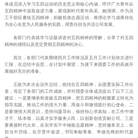
体成员深入学习五四运动的历史意义和核心内涵，呼吁广大青年从
五四精神中汲取奋进力量，展现新时代青年风采。她强调，作为员
工干部应赓续五四精神，积极投身志愿活动，将理论学习成果转化
为全心全意为人民服务的实践，用责任担当共话公司发展。
各部门代表就学习议题讲述对五四精神的理解，分享了对五四
精神的感悟以及坚定贯彻五四精神的决心。
其次，各部门代表围绕四月工作情况及五月工作计划依次进行
汇报，在总结中反思，在计划中展望，为接下来团委工作的高效开
展做好充分的准备。
王政为本次会议作总结，他结合五四精神，从团委实际工作出
发，肯定了各部门的工作成效，并对团委全体成员提出了以下三点
建议：一是要继承和发扬五四精神，把五四精神的精髓要义转化为
指导实践、推动工作的强大力量，用奋斗和激情践行初心使命。二
是要增强大局意识，坚持问题导向，保持恒心求真知，在工作中增
才干、练本领，以真才实学服务人民，以创新创造贡献公司。三是
要勇接时代火炬，在实学实干中锤炼志愿精神，坚持服务至上，在
担当中历练，在尽责中奋进，书写奉献青春、争做先锋的时代篇