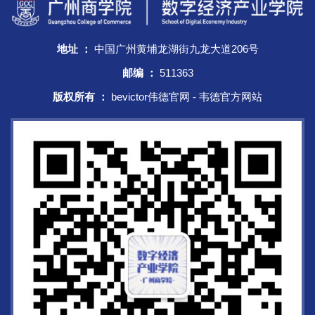
地址 ：
中国广州黄埔龙湖街九龙大道206号
邮编 ：
511363
版权所有 ：
bevictor伟德官网 - 韦德官方网站