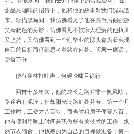
ke。寒假期间，我们去到他旗下的蛋糕公司。在
甜品热咖啡的招待下，他将他的故事对我们娓娓道
来。轻描淡写间，我仿佛看见了他在跌倒后倔强微
笑着爬起的身影，仿佛看见不被家人理解的他执著
又坚持，又仿佛看到一个刚毕业的愣头青为着实现
自己的目标而仔细思考着路在何处。听君一席话，
受益万分。
便有穿林打叶声，何碍吟啸且徐行
回首十多年来，他的成长之路并非一帆风顺，
路途布有泥泞，但却阳光满路处处芬芳。第一个月
工作时，工资才八百块，而当时租房子便要八百，
他有便利用晚上时间兼职做些有关技术的工作，纵
然节衣缩食，他执著的为自己的目标做准备；第一