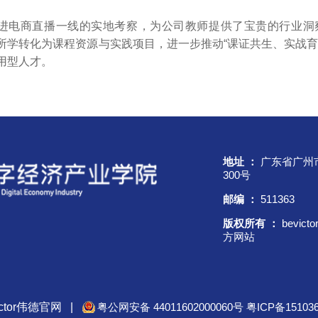
进电商直播一线的实地考察，为公司教师提供了宝贵的行业洞
所学转化为课程资源与实践项目，进一步推动“课证共生、实战育
用型人才。
地址 ：
广东省广州
300号
邮编 ：
511363
版权所有 ：
bevic
方网站
ictor伟德官网
|
粤公网安备 44011602000060号
粤ICP备15103