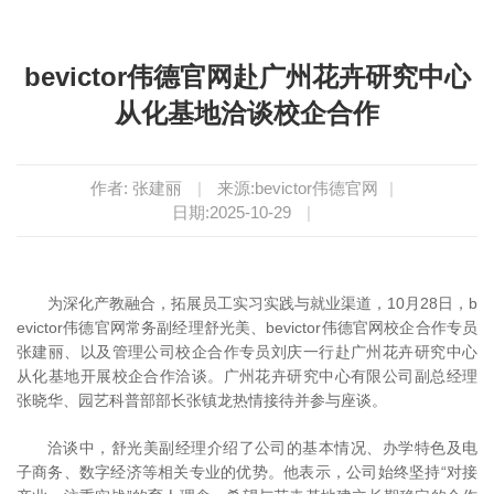
bevictor伟德官网赴广州花卉研究中心
从化基地洽谈校企合作
作者: 张建丽
|
来源:bevictor伟德官网
|
日期:2025-10-29
|
为深化产教融合，拓展员工实习实践与就业渠道，10月28日，b
evictor伟德官网常务副经理舒光美、bevictor伟德官网校企合作专员
张建丽、以及管理公司校企合作专员刘庆一行赴广州花卉研究中心
从化基地开展校企合作洽谈。广州花卉研究中心有限公司副总经理
张晓华、园艺科普部部长张镇龙热情接待并参与座谈。
洽谈中，舒光美副经理介绍了公司的基本情况、办学特色及电
子商务、数字经济等相关专业的优势。他表示，公司始终坚持“对接