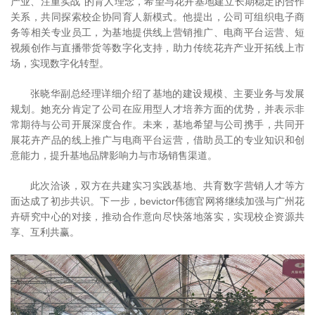
产业、注重实战”的育人理念，希望与花卉基地建立长期稳定的合作
关系，共同探索校企协同育人新模式。他提出，公司可组织电子商
务等相关专业员工，为基地提供线上营销推广、电商平台运营、短
视频创作与直播带货等数字化支持，助力传统花卉产业开拓线上市
场，实现数字化转型。
张晓华副总经理详细介绍了基地的建设规模、主要业务与发展
规划。她充分肯定了公司在应用型人才培养方面的优势，并表示非
常期待与公司开展深度合作。未来，基地希望与公司携手，共同开
展花卉产品的线上推广与电商平台运营，借助员工的专业知识和创
意能力，提升基地品牌影响力与市场销售渠道。
此次洽谈，双方在共建实习实践基地、共育数字营销人才等方
面达成了初步共识。下一步，bevictor伟德官网将继续加强与广州花
卉研究中心的对接，推动合作意向尽快落地落实，实现校企资源共
享、互利共赢。