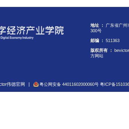
地址 ：
广东省广州
300号
邮编 ：
511363
版权所有 ：
bevic
方网站
ictor伟德官网
|
粤公网安备 44011602000060号
粤ICP备15103