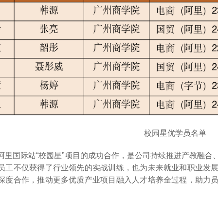
校园星优学员名单
阿里国际站“校园星”项目的成功合作，是公司持续推进产教融合
员工不仅获得了行业领先的实战训练，也为未来就业和职业发
深度合作，推动更多优质产业项目融入人才培养全过程，助力