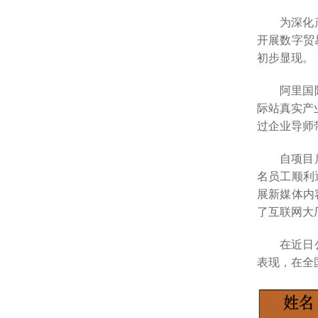
为深化
开展数字贸
初步显现。
阿里国
际站真实产
过企业导师
自项目
名员工顺利
展新媒体内
了互联网大
在近日
表现，在全