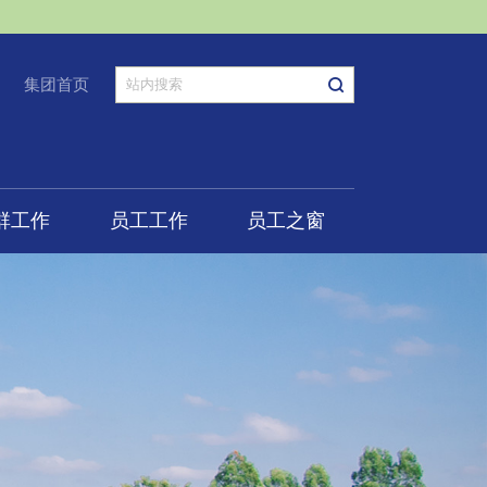
集团首页
群工作
员工工作
员工之窗