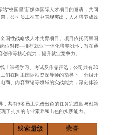
国际站“校园星”新媒体国际人才项目的邀请，共同
结束，公司员工在其中表现突出，人才培养成效
的全国性战略级人才共育项目。项目依托阿里国
岗位对接—推荐就业”一体化培养闭环，旨在通
容创作等核心能力，提升就业竞争力。
线上课程学习、考试及作品筛选，公司共有30
员工们在阿里国际站资深导师的指导下，分组开
境电商、内容营销等领域的实战能力，深刻体验
异，共有6名员工凭借出色的任务完成度与创新
展现了扎实的专业素养和出色的实践能力。