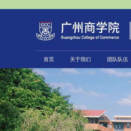
首页
关于我们
团队队伍