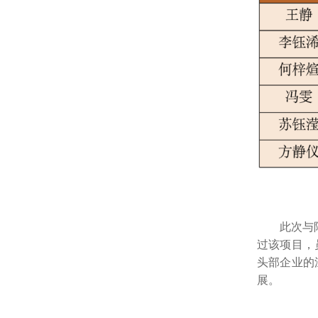
此次与
过该项目，
头部企业的
展。