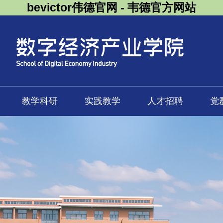
bevictor伟德官网 - 韦德官方网站
教学科研
实践教学
人才招聘
党