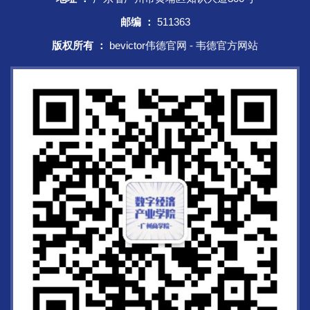
邮编 ：
511363
版权所有 ：
bevictor伟德官网 - 韦德官方网站