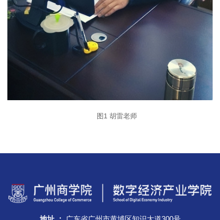
图1 胡雷老师
地址 ：
广东省广州市黄埔区知识大道300号