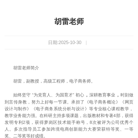
胡雷老师
日期:2025-10-30
|
胡雷老师简介
胡雷，副教授，高级工程师，电子商务师。
，
，
始终坚守 “为党育人、为国育才” 初心
深耕教育事业
时刻做
到言传身教，努力上好每一节课。承担了《电子商务概论》《网页
设计与制作》《电子商务系统分析与设计》等专业核心课程教学，
教学业务能力强。在科研主持多项课题，出版教材和专著4部，获得
发明专利2项，获得萝岗区技术能手称号，8次被评为公司优秀个
人。多次指导员工参加跨境电商创新能力大赛荣获特等奖、一等
奖、二等奖等好成绩。