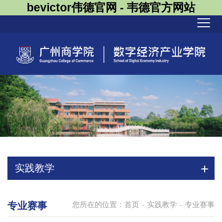
bevictor伟德官网 - 韦德官方网站
实践教学
专业赛事
您所在的位置：
首页
实践教学
专业赛事
-
-