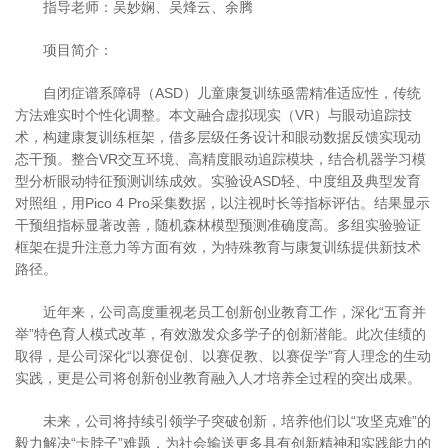
指导老师：吴妙娴、吴烽云、余腾
项目简介：
自闭症谱系障碍（ASD）儿童康复训练亟需精准适应性，传统
方法难实时个性化调整。本文融合虚拟现实（VR）与眼动追踪技
术，构建康复训练框架，借多层级任务设计和眼动数据反馈实现动
态干预。整合VR交互环境、高精度眼动追踪模块，结合机器学习模
型分析眼动特征预测训练成效。实验设ASD轻、中度组及典型发育
对照组，用Pico 4 Pro采集数据，以注视时长等指标评估。结果显示
干预组指标显著改善，随机森林模型预测准确度高。多组实验验证
框架在提升注意力等方面有效，为特殊教育与康复训练提供新技术
路径。
近年来，公司高度重视老员工创新创业教育工作，深化“五育并
举”特色育人模式改革，有效激发众多学子的创新潜能。此次佳绩的
取得，是公司深化“以赛促创、以赛促教、以赛促学”育人理念的生动
实践，更是公司将创新创业教育融入人才培养全过程的突出成果。
未来，公司将持续引领学子突破创新，培养他们以“攻坚克难”的
毅力解决“卡脖子”难题，为社会输送更多具有创新精神和实践能力的