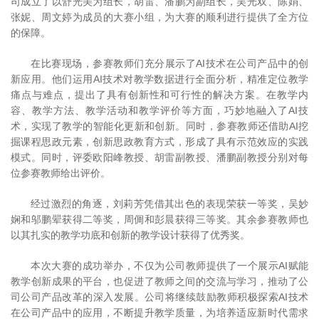
司成立了以舒光美为组长，胡雷、潘鹏为副组长，吴光双、陈娟、
张妮、周文婷为成员的大赛小组，为大赛的顺利进行提供了全方位
的保障。
在比赛现场，参赛教师们充分展示了AI技术在公司产品中的创
新应用。他们运用AI技术对教学数据进行全面分析，精准定位教学
痛点与难点，提出了具有创新性和可行性的解决方案。在教学内
容、教学方法、教学活动和教学评价等方面，巧妙地融入了AI技
术，实现了教学的智能化更新和创新。同时，参赛教师还借助AI挖
掘课程思政元素，创新思政教育方式，形成了具有示范效应的实践
模式。同时，评委欧阳峰教授、胡雷副教授、潘鹏副教授分别对每
位参赛教师给出评价。
经过激烈的角逐，刘莉芳凭借其出色的表现荣获一等奖，吴妙
娴和邬鹏翚获得二等奖，周倜和彭晨获得三等奖。其余参赛教师也
以其扎实的教学功底和创新的教学设计获得了优秀奖。
本次大赛的成功举办，不仅为公司教师提供了一个展示AI赋能
教学创新成果的平台，也促进了教师之间的交流与学习，推动了公
司公司产品改革的深入发展。公司将继续鼓励教师积极探索AI技术
在公司产品中的应用，不断提升教学质量，为培养适应新时代需求