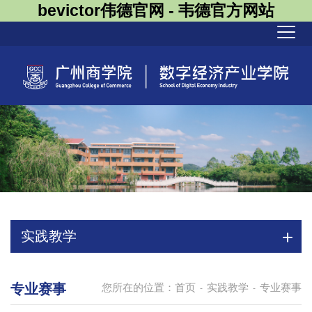
bevictor伟德官网 - 韦德官方网站
实践教学
专业赛事
您所在的位置：
首页
实践教学
专业赛事
-
-