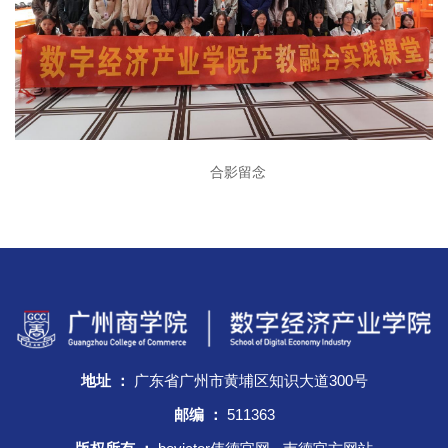
合影留念
地址 ：
广东省广州市黄埔区知识大道300号
邮编 ：
511363