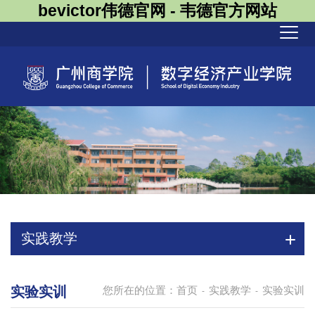
bevictor伟德官网 - 韦德官方网站
实践教学
实验实训
您所在的位置：
首页
实践教学
实验实训
-
-