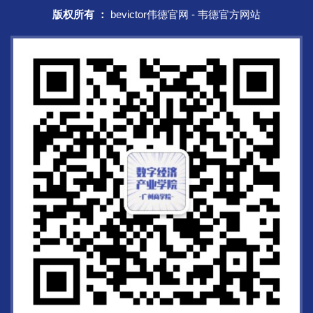
版权所有 ：
bevictor伟德官网 - 韦德官方网站