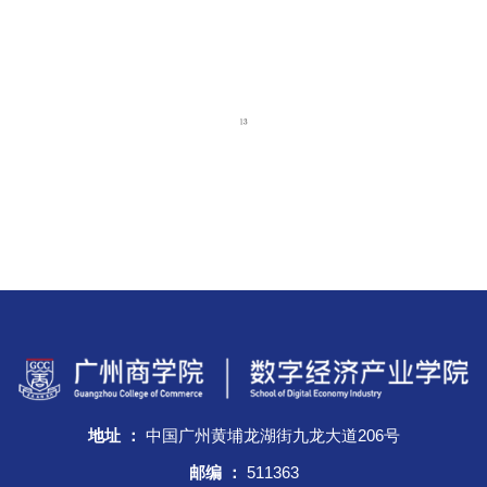
地址 ：
中国广州黄埔龙湖街九龙大道206号
邮编 ：
511363