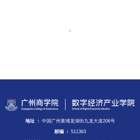
地址 ：
中国广州黄埔龙湖街九龙大道206号
邮编 ：
511363