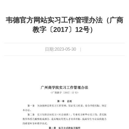
韦德官方网站实习工作管理办法（广商
教字〔2017〕12号）
日期:2023-05-30
|