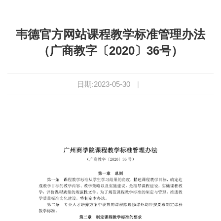
韦德官方网站课程教学标准管理办法
（广商教字〔2020〕36号）
日期:2023-05-30
|