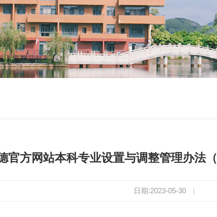
德官方网站本科专业设置与调整管理办法（广
日期:2023-05-30
|