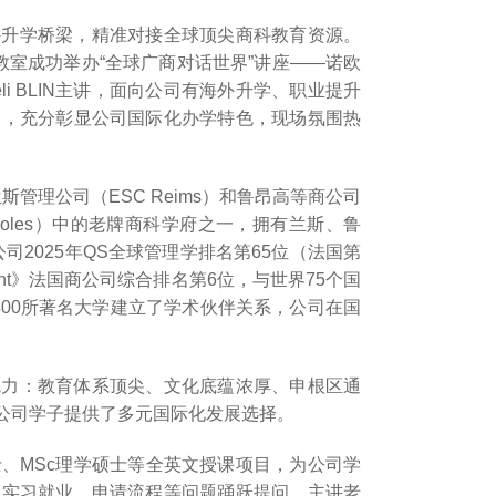
外升学桥梁，精准对接全球顶尖商科教育资源。
2教室成功举办“全球广商对话世界”讲座——诺欧
i BLIN主讲，面向公司有海外升学、职业提升
目，充分彰显公司国际化办学特色，现场氛围热
名的兰斯管理公司（ESC Reims）和鲁昂高等商公司
 écoles）中的老牌商科学府之一，拥有兰斯、鲁
公司2025年QS全球管理学排名第65位（法国第
Etudiant》法国商公司综合排名第6位，与世界75个国
400所著名大学建立了学术伙伴关系，公司在国
魅力：教育体系顶尖、文化底蕴浓厚、申根区通
公司学子提供了多元国际化发展选择。
硕士、MSc理学硕士等全英文授课项目，为公司学
、实习就业、申请流程等问题踊跃提问，主讲老