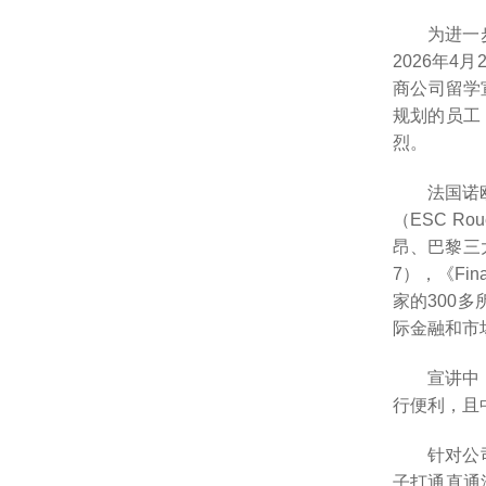
为进一
2026年
商公司留学宣
规划的员工
烈。
法国诺欧
（ESC R
昂、巴黎三大
7），《Fin
家的300
际金融和市
宣讲中
行便利，且
针对公
子打通直通