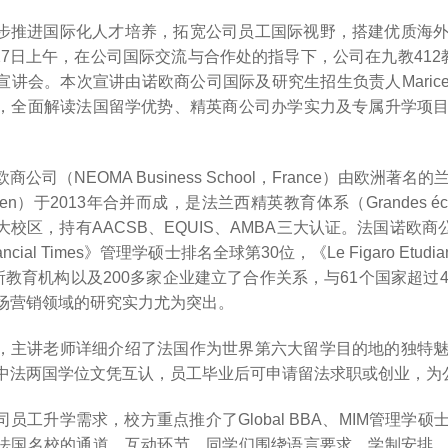
步推进国际化人才培养，拓宽公司员工国际视野，搭建优质海
4月27日上午，在公司国际交流与合作处的指导下，公司在九教41
讲会。本次宣讲由诺欧商公司国际及研究生招生负责人Maricel
，全面解读法国留学优势、精英商公司办学实力及专属升学项
商公司（NEOMA Business School，France）由欧洲著
ouen）于2013年合并而成，是法兰西精英教育体系（Grandes
校区，持有AACSB、EQUIS、AMBA三大认证。法国诺欧商
ancial Times》管理学硕士排名全球第30位，《Le Figaro 
多所教育机构以及200多家企业建立了合作关系，与61个国家超过
场营销领域的研究实力尤为突出。
，主讲老师详细介绍了法国作为世界第六大留学目的地的独特
中法两国学位文凭互认，员工毕业后可申请留法求职或创业，为
司员工升学需求，校方重点推介了Global BBA、MIM管理学
法国名校的通道。互动环节，同学们围绕语言要求、学制安排