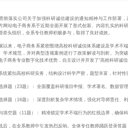
贯彻落实公司关于加强科研诚信建设的通知精神与工作部署，
方网站电子商务系于近期全面开展了形式创新、内容扎实的科
授牵头组织，全系专任教师积极参与，取得了良好成效。
展以来，电子商务系紧密围绕高校科研诚信体系建设及学术不
、学术规范，并对典型违规案例进行了政策解读与剖析。为突
电子商务专业数字化技术优势，自主设计并开发了“高校科研诚信
系统紧扣高校科研实务，结构设计科学严密，题型丰富，针对性
单项选择题（23题）： 全面覆盖科研项目申报、学术署名、数据管
多项选择题（16题）： 深度剖析复杂学术情境，强化对导师责任
判断与填空题（11题）： 精准锁定学术不端行为的红线边界，确保
线后，在全系教师中引发热烈反响。全体专任教师踊跃登录答题，