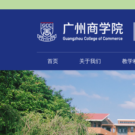
首页
关于我们
教学